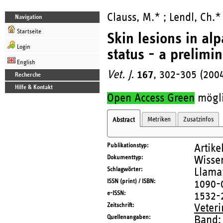
Clauss, M.* ; Lendl, Ch.*
Navigation
Startseite
Skin lesions in al
Login
status - a prelimin
English
Vet. J.
167
, 302-305 (200
Recherche
Hilfe & Kontakt
Open Access Green
möglic
Metriken
Zusatzinfos
Abstract
Publikationstyp
Artike
Dokumenttyp
Wissen
Schlagwörter
Llama;
ISSN (print) / ISBN
1090-
e-ISSN
1532-
Zeitschrift
Veteri
Quellenangaben
Band: