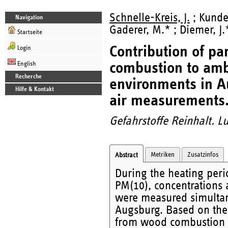
Schnelle-Kreis, J.
; Kunde
Navigation
Gaderer, M.* ; Diemer, J
Startseite
Contribution of pa
Login
combustion to amb
English
Recherche
environments in A
Hilfe & Kontakt
air measurements
Gefahrstoffe Reinhalt. Lu
Metriken
Zusatzinfos
Abstract
During the heating per
PM(10), concentrations 
were measured simultane
Augsburg. Based on the 
from wood combustion t