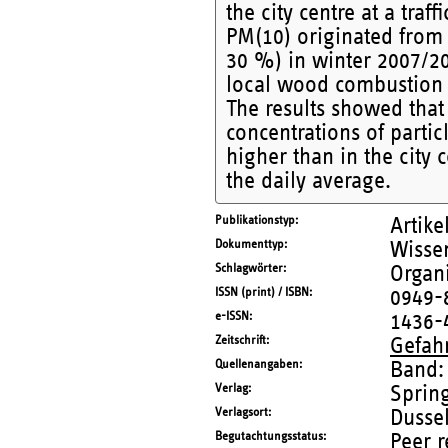
the city centre at a traf
PM(10) originated from
30 %) in winter 2007/20
local wood combustion
The results showed that 
concentrations of part
higher than in the city 
the daily average.
Publikationstyp
Artike
Dokumenttyp
Wissen
Schlagwörter
Organi
ISSN (print) / ISBN
0949-
e-ISSN
1436-
Zeitschrift
Gefahr
Quellenangaben
Band:
Verlag
Sprin
Verlagsort
Dusse
Begutachtungsstatus
Peer 