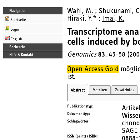
Wahl, M.
; Shukunami, C
Navigation
Hiraki, Y.* ;
Imai, K.
Startseite
Transcriptome ana
Login
cells induced by b
English
Recherche
Genomics
83
, 45-58 (200
Hilfe & Kontakt
Open Access Gold
möglic
ist.
Metriken
Zusatzinfos
Abstract
Publikationstyp
Artike
Dokumenttyp
Wissen
Schlagwörter
chond
SAGE
ISSN (print) / ISBN
0888-