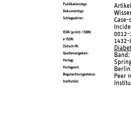
Publikationstyp
Artike
Dokumenttyp
Wissen
Schlagwörter
Case-c
Incid
ISSN (print) / ISBN
0012-
e-ISSN
1432-
Zeitschrift
Diabe
Quellenangaben
Band:
Verlag
Sprin
Verlagsort
Berlin
Begutachtungsstatus
Peer 
Institut(e)
Instit