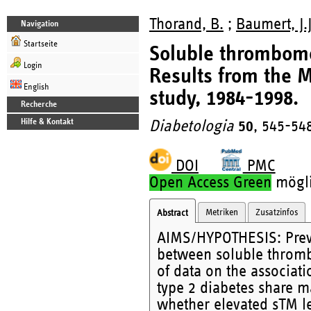
Thorand, B.
;
Baumert, J.J
Navigation
Startseite
Soluble thrombomod
Login
Results from the
English
study, 1984-1998.
Recherche
Hilfe & Kontakt
Diabetologia
50
, 545-54
DOI
PMC
Open Access Green
möglic
Metriken
Zusatzinfos
Abstract
AIMS/HYPOTHESIS: Previ
between soluble thromb
of data on the associat
type 2 diabetes share ma
whether elevated sTM le