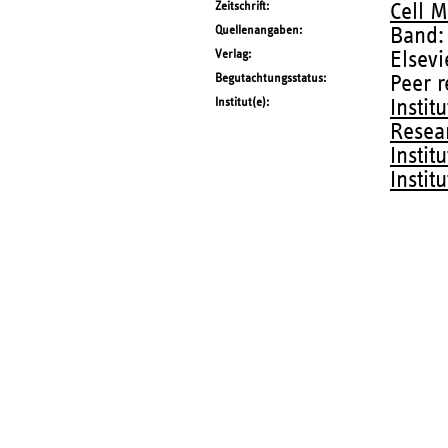
Zeitschrift
Cell 
Quellenangaben
Band:
Verlag
Elsevi
Begutachtungsstatus
Peer 
Institut(e)
Instit
Resear
Instit
Instit