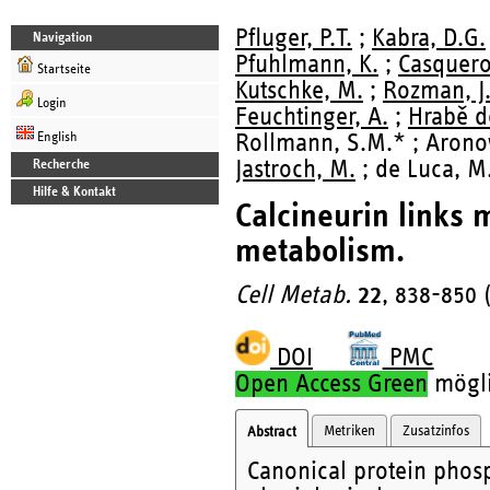
Pfluger, P.T.
;
Kabra, D.G.
Navigation
Pfuhlmann, K.
;
Casquero
Startseite
Kutschke, M.
;
Rozman, J
Login
Feuchtinger, A.
;
Hrabě d
English
Rollmann, S.M.* ; Aronow
Jastroch, M.
; de Luca, M.
Recherche
Hilfe & Kontakt
Calcineurin links 
metabolism.
Cell Metab.
22
, 838-850 
DOI
PMC
Open Access Green
möglic
Metriken
Zusatzinfos
Abstract
Canonical protein phosp