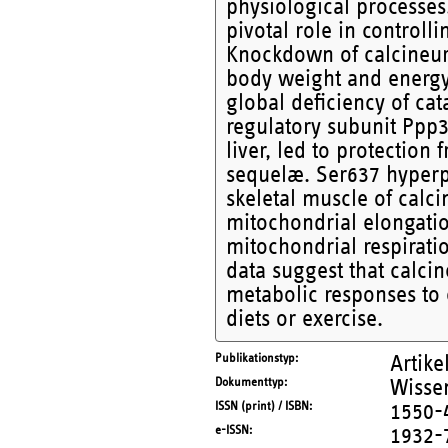
physiological processes
pivotal role in control
Knockdown of calcineuri
body weight and energy 
global deficiency of cat
regulatory subunit Ppp3
liver, led to protectio
sequelæ. Ser637 hyperp
skeletal muscle of calc
mitochondrial elongati
mitochondrial respirati
data suggest that calcin
metabolic responses to
diets or exercise.
Publikationstyp
Artike
Dokumenttyp
Wissen
ISSN (print) / ISBN
1550-
e-ISSN
1932-