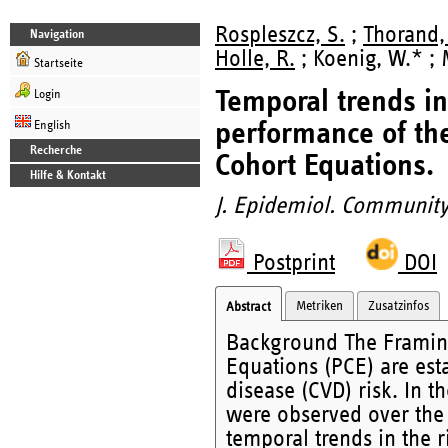
Rospleszcz, S.
;
Thorand,
Navigation
Holle, R.
; Koenig, W.* ;
Startseite
Temporal trends in
Login
performance of th
English
Recherche
Cohort Equations.
Hilfe & Kontakt
J. Epidemiol. Community
Postprint
DOI
Metriken
Zusatzinfos
Abstract
Background The Framin
Equations (PCE) are esta
disease (CVD) risk. In t
were observed over the 
temporal trends in the 