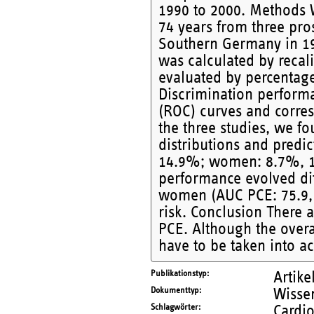
1990 to 2000. Methods
74 years from three pro
Southern Germany in 19
was calculated by recal
evaluated by percentag
Discrimination performa
(ROC) curves and corres
the three studies, we fo
distributions and predi
14.9%; women: 8.7%, 11
performance evolved dif
women (AUC PCE: 75.9, 7
risk. Conclusion There 
PCE. Although the overa
have to be taken into ac
Publikationstyp
Artike
Dokumenttyp
Wissen
Schlagwörter
Cardio