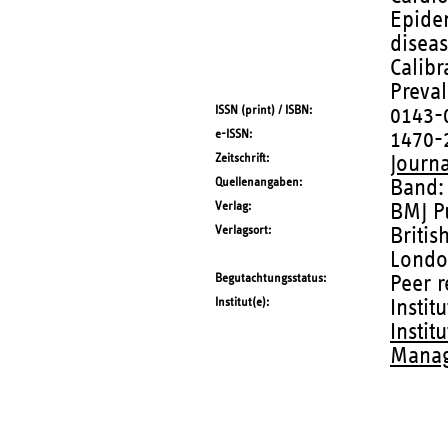
Epidem
diseas
Calibr
Preval
ISSN (print) / ISBN
0143-
e-ISSN
1470-
Zeitschrift
Journ
Quellenangaben
Band:
Verlag
BMJ P
Verlagsort
Britis
Londo
Begutachtungsstatus
Peer 
Institut(e)
Instit
Instit
Manag