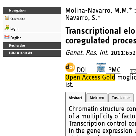
Molina-Navarro, M.M.* 
Navigation
Navarro, S.*
Startseite
Transcriptional e
Login
coregulated proce
English
Recherche
Genet. Res. Int.
2011
:652
Hilfe & Kontakt
DOI
PMC
Open Access Gold
möglic
ist.
Metriken
Zusatzinfos
Abstract
Chromatin structure com
of a multiplicity of fact
Transcription control c
in the gene expression u