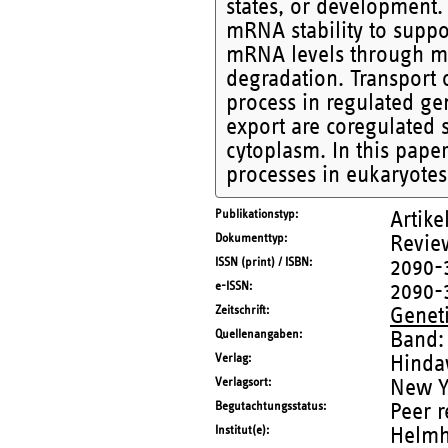
states, or development.
mRNA stability to suppor
mRNA levels through mRN
degradation. Transport 
process in regulated g
export are coregulated 
cytoplasm. In this paper
processes in eukaryote
Publikationstyp
Artike
Dokumenttyp
Revie
ISSN (print) / ISBN
2090-
e-ISSN
2090-
Zeitschrift
Geneti
Quellenangaben
Band:
Verlag
Hinda
Verlagsort
New Y
Begutachtungsstatus
Peer 
Institut(e)
Helmh