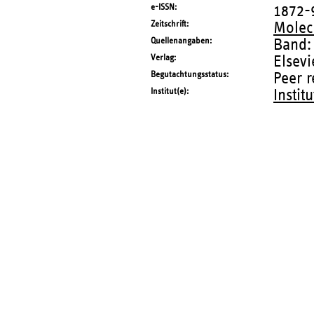
e-ISSN
1872-
Zeitschrift
Molec
Quellenangaben
Band:
Verlag
Elsevi
Begutachtungsstatus
Peer 
Institut(e)
Instit