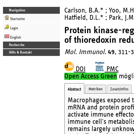
Carlson, B.A.* ; Yoo, M.H
Navigation
Hatfield, D.L.* ; Park, J.M
Startseite
Protein kinase-re
Login
of thioredoxin re
English
Recherche
Mol. Immunol.
49
, 311-
Hilfe & Kontakt
DOI
PMC
Open Access Green
möglic
Metriken
Zusatzinfos
Abstract
Macrophages exposed to 
mRNA and protein profile
activate immune effecto
immune cell's metaboli
remains largely unknow