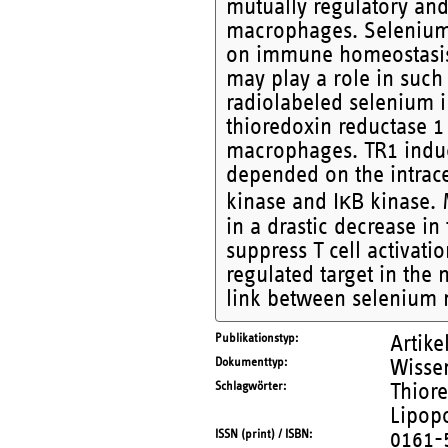
mutually regulatory and,
macrophages. Selenium, 
on immune homeostasis,
may play a role in such
radiolabeled selenium i
thioredoxin reductase 1
macrophages. TR1 induct
depended on the intrac
kinase and IκB kinase. 
in a drastic decrease in
suppress T cell activati
regulated target in th
link between selenium
Publikationstyp
Artike
Dokumenttyp
Wissen
Schlagwörter
Thior
Lipop
ISSN (print) / ISBN
0161-