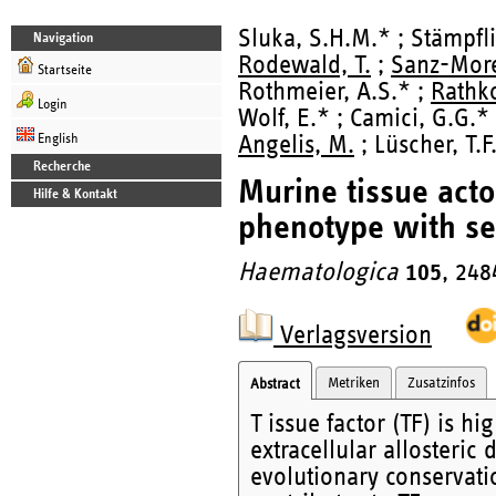
Sluka, S.H.M.* ; Stämpfli
Navigation
Rodewald, T.
;
Sanz-More
Startseite
Rothmeier, A.S.* ;
Rathko
Login
Wolf, E.* ; Camici, G.G.*
English
Angelis, M.
; Lüscher, T.F
Recherche
Murine tissue acto
Hilfe & Kontakt
phenotype with sex
Haematologica
105
, 248
Verlagsversion
Metriken
Zusatzinfos
Abstract
T issue factor (TF) is h
extracellular allosteri
evolutionary conservatio