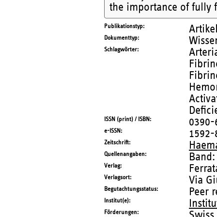
the importance of fully 
Publikationstyp
Artike
Dokumenttyp
Wissen
Schlagwörter
Arter
Fibrin
Fibri
Hemor
Activa
Defic
ISSN (print) / ISBN
0390-
e-ISSN
1592-
Zeitschrift
Haema
Quellenangaben
Band:
Verlag
Ferrat
Verlagsort
Via Gi
Begutachtungsstatus
Peer 
Institut(e)
Instit
Förderungen
Swiss