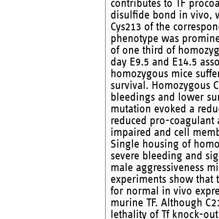
contributes to TF procoag
disulfide bond in vivo,
Cys213 of the correspon
phenotype was prominen
of one third of homozy
day E9.5 and E14.5 asso
homozygous mice suffer
survival. Homozygous C
bleedings and lower sur
mutation evoked a reduc
reduced pro-coagulant ac
impaired and cell memb
Single housing of homo
severe bleeding and sign
male aggressiveness migh
experiments show that th
for normal in vivo expre
murine TF. Although C2
lethality of Tf knock-o