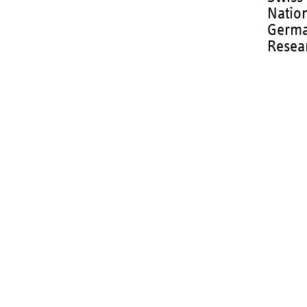
Nation
Germa
Resea