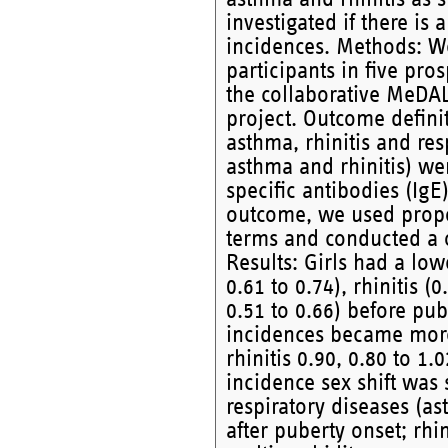
investigated if there is 
incidences. Methods: W
participants in five pro
the collaborative MeDA
project. Outcome defini
asthma, rhinitis and res
asthma and rhinitis) we
specific antibodies (Ig
outcome, we used propo
terms and conducted a o
Results: Girls had a lo
0.61 to 0.74), rhinitis (
0.51 to 0.66) before pu
incidences became more 
rhinitis 0.90, 0.80 to 1.
incidence sex shift was 
respiratory diseases (as
after puberty onset; rhin