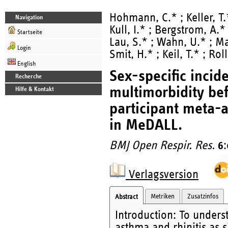
Hohmann, C.* ; Keller, T.
Navigation
Kull, I.* ; Bergstrom, A.*
Startseite
Lau, S.* ; Wahn, U.* ; Mai
Login
Smit, H.* ; Keil, T.* ; Roll
English
Sex-specific incid
Recherche
multimorbidity bef
Hilfe & Kontakt
participant meta-an
in MeDALL.
BMJ Open Respir. Res.
6
Verlagsversion
Metriken
Zusatzinfos
Abstract
Introduction: To underst
asthma and rhinitis as s