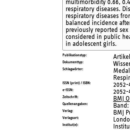
multimorbidity 0.66, 0.4
respiratory diseases. Di
respiratory diseases fr
balanced incidence afte
previously reported sex 
considered in public he
in adolescent girls.
Publikationstyp
Artike
Dokumenttyp
Wissen
Schlagwörter
Medall
Respir
ISSN (print) / ISBN
2052-
e-ISSN
2052-
Zeitschrift
BMJ O
Quellenangaben
Band:
Verlag
BMJ P
Verlagsort
Lond
Institut(e)
Instit