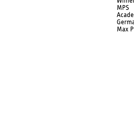
Wilhe
MPS
Acade
Germa
Max P