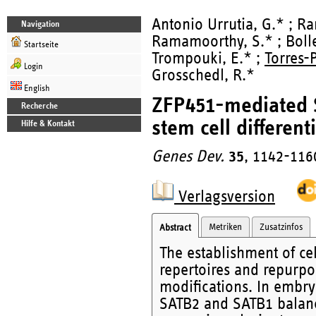
Antonio Urrutia, G.* ; Ra
Navigation
Ramamoorthy, S.* ; Boller
Startseite
Trompouki, E.* ;
Torres-P
Login
Grosschedl, R.*
English
ZFP451-mediated 
Recherche
stem cell different
Hilfe & Kontakt
Genes Dev.
35
, 1142-116
Verlagsversion
Metriken
Zusatzinfos
Abstract
The establishment of cell
repertoires and repurpos
modifications. In embry
SATB2 and SATB1 balance