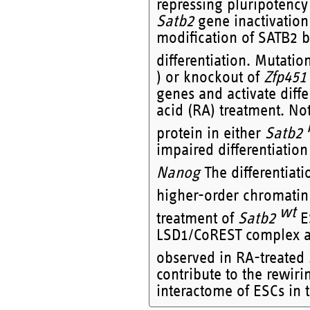
repressing pluripotency
Satb2
gene inactivatio
modification of SATB2 b
differentiation. Mutati
) or knockout of
Zfp451
genes and activate diffe
acid (RA) treatment. No
protein in either
Satb2
impaired differentiatio
Nanog
The differentiati
higher-order chromatin 
wt
treatment of
Satb2
ES
LSD1/CoREST complex and
observed in RA-treated
contribute to the rewir
interactome of ESCs in t