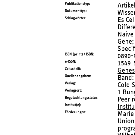
Publikationstyp
Artike
Dokumenttyp
Wissen
Schlagwörter
Es Cel
Differ
Naive
Gene;
Specif
ISSN (print) / ISBN
0890-
e-ISSN
1549-
Zeitschrift
Genes
Quellenangaben
Band:
Verlag
Cold 
Verlagsort
1 Bun
Begutachtungsstatus
Peer 
Institut(e)
Instit
Förderungen
Marie
Union
progr