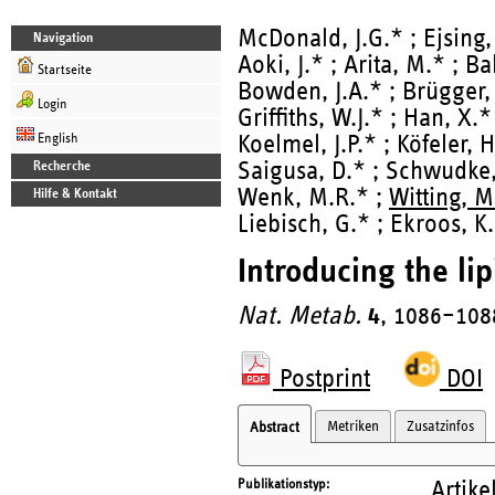
McDonald, J.G.* ; Ejsing,
Navigation
Aoki, J.* ; Arita, M.* ; Ba
Startseite
Bowden, J.A.* ; Brügger, 
Login
Griffiths, W.J.* ; Han, X.*
English
Koelmel, J.P.* ; Köfeler, H
Saigusa, D.* ; Schwudke,
Recherche
Wenk, M.R.* ;
Witting, M
Hilfe & Kontakt
Liebisch, G.* ; Ekroos, K
Introducing the li
Nat. Metab.
4
, 1086–108
Postprint
DOI
Metriken
Zusatzinfos
Abstract
Publikationstyp
Artike