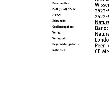
Dokumenttyp
Wissen
ISSN (print) / ISBN
2522-
e-ISSN
2522-
Zeitschrift
Natur
Quellenangaben
Band:
Verlag
Natur
Verlagsort
Lond
Begutachtungsstatus
Peer 
Institut(e)
CF Me