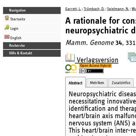
Garrett, L.
;
Trümbach, D.
;
Spielmann, N.
;
Wu
Navigation
A rationale for con
Startseite
neuropsychiatric d
Login
English
Mamm. Genome
34
, 33
Recherche
Hilfe & Kontakt
Verlagsversion
Open Access Hybrid
Metriken
Zusatzinfos
Abstract
Neuropsychiatric diseas
necessitating innovati
identification and ther
heart/brain axis malfun
nervous system (ANS) a
This heart/brain inter-