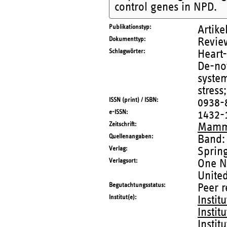
control genes in NPD.
Publikationstyp
Artike
Dokumenttyp
Revie
Schlagwörter
Heart-
De-nov
system
stress
ISSN (print) / ISBN
0938-
e-ISSN
1432-
Zeitschrift
Mamm
Quellenangaben
Band:
Verlag
Sprin
Verlagsort
One N
United
Begutachtungsstatus
Peer 
Institut(e)
Instit
Instit
Instit