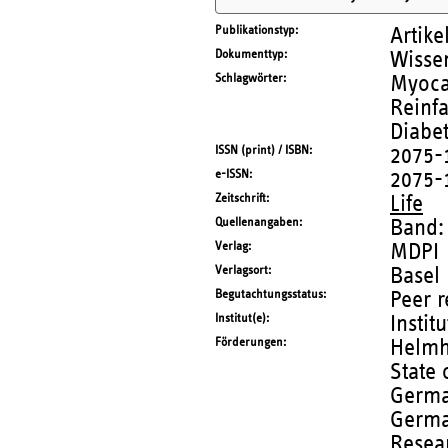
Publikationstyp
Artike
Dokumenttyp
Wissen
Schlagwörter
Myocar
Reinfa
Diabe
ISSN (print) / ISBN
2075-
e-ISSN
2075-
Zeitschrift
Life
Quellenangaben
Band:
Verlag
MDPI
Verlagsort
Basel
Begutachtungsstatus
Peer 
Institut(e)
Instit
Förderungen
Helmh
State 
Germa
German
Resea