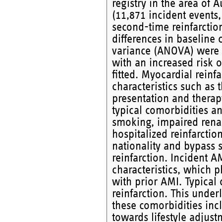
registry in the area of
(11,871 incident events,
second-time reinfarctio
differences in baseline 
variance (ANOVA) were c
with an increased risk 
fitted. Myocardial reinf
characteristics such as 
presentation and therap
typical comorbidities an
smoking, impaired renal
hospitalized reinfarcti
nationality and bypass s
reinfarction. Incident A
characteristics, which 
with prior AMI. Typical 
reinfarction. This unde
these comorbidities in
towards lifestyle adjust