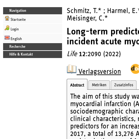
Schmitz, T.* ; Harmel, E.
Navigation
Meisinger, C.*
Startseite
Long-term predicto
Login
incident acute myo
English
Recherche
Life
12
:2090 (2022)
Hilfe & Kontakt
Verlagsversion
Metriken
Zusatzinfos
Abstract
The aim of this study wa
myocardial infarction (A
sociodemographic charac
clinical characteristics
predictors for an increa
2017, a total of 13,276