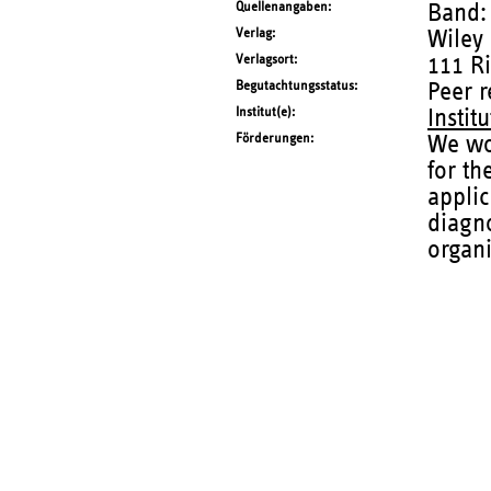
Quellenangaben
Band:
Verlag
Wiley
Verlagsort
111 R
Begutachtungsstatus
Peer 
Institut(e)
Instit
Förderungen
We wo
for th
applic
diagn
organi