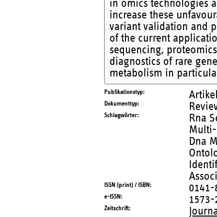
in omics technologies a
increase these unfavour
variant validation and p
of the current applicat
sequencing, proteomics
diagnostics of rare gene
metabolism in particula
Publikationstyp
Artike
Dokumenttyp
Revie
Schlagwörter
Rna Se
Multi-
Dna M
Ontol
Identi
Associ
ISSN (print) / ISBN
0141-
e-ISSN
1573-
Zeitschrift
Journa