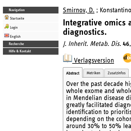
Smirnov, D.
; Konstantino
Navigation
Startseite
Integrative omics 
Login
diagnostics.
English
J. Inherit. Metab. Dis.
46
Recherche
Hilfe & Kontakt
Verlagsversion
Metriken
Zusatzinfos
Abstract
Over the past decade 
whole exome and whole
in Mendelian disease di
greatly facilitated diag
identification to priori
depending on the cohor
around 30% to 50% leav