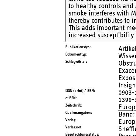
to healthy controls and 
smoke interferes with M
thereby contributes to i
This adds important me
increased susceptibility
Publikationstyp
Artike
Dokumenttyp
Wissen
Schlagwörter
Obstr
Exacer
Exposu
Insigh
ISSN (print) / ISBN
0903-
e-ISSN
1399-
Zeitschrift
Europ
Quellenangaben
Band:
Verlag
Europ
Verlagsort
Sheffi
Begutachtungsstatus