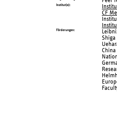
Peer 
Institut(e)
Instit
CF Me
Instit
Instit
Förderungen
Leibni
Shiga 
Uehar
China
Nation
Germa
Resea
Helmh
Europ
Facul