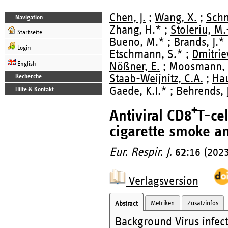
Chen, J.
;
Wang, X.
;
Schm
Navigation
Zhang, H.* ;
Stoleriu, M.
Startseite
Bueno, M.* ; Brands, J.* ;
Login
Etschmann, S.* ;
Dmitrie
English
Nößner, E.
; Moosmann, A.
Staab-Weijnitz, C.A.
;
Hau
Recherche
Gaede, K.I.* ; Behrends, 
Hilfe & Kontakt
+
Antiviral CD8
T-ce
cigarette smoke a
Eur. Respir. J.
62
:16 (202
Verlagsversion
Metriken
Zusatzinfos
Abstract
Background Virus infec