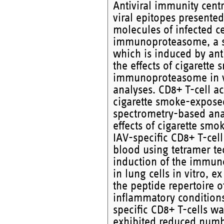
Antiviral immunity centr
viral epitopes presente
molecules of infected c
immunoproteasome, a sp
which is induced by ant
the effects of cigarett
immunoproteasome in vi
analyses. CD8+ T-cell a
cigarette smoke-exposed
spectrometry-based ana
effects of cigarette smo
IAV-specific CD8+ T-cel
blood using tetramer te
induction of the immuno
in lung cells in vitro, e
the peptide repertoire 
inflammatory conditions
specific CD8+ T-cells w
exhibited reduced numbe