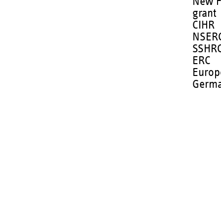
New F
grant
CIHR
NSER
SSHR
ERC
Europ
Germa