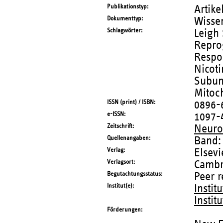
Publikationstyp
Artike
Dokumenttyp
Wissen
Schlagwörter
Leigh 
Repro
Respo
Nicoti
Subuni
Mitoc
ISSN (print) / ISBN
0896-
e-ISSN
1097-
Zeitschrift
Neur
Quellenangaben
Band:
Verlag
Elsevi
Verlagsort
Cambr
Begutachtungsstatus
Peer 
Institut(e)
Instit
Instit
Förderungen