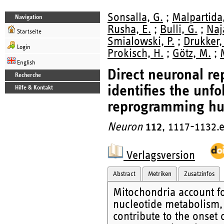
Sonsalla, G.
;
Malpartida,
Navigation
Rusha, E.
;
Bulli, G.
;
Naj
Startseite
Smialowski, P.
;
Drukker,
Login
Prokisch, H.
;
Götz, M.
;
English
Direct neuronal r
Recherche
identifies the unf
Hilfe & Kontakt
reprogramming hu
Neuron
112
, 1117-1132.e
Verlagsversion
Abstract
Metriken
Zusatzinfos
Mitochondria account fo
nucleotide metabolism, 
contribute to the onset 