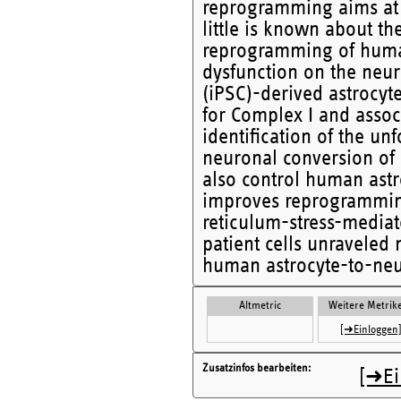
reprogramming aims at r
little is known about th
reprogramming of human 
dysfunction on the neu
(iPSC)-derived astrocyt
for Complex I and assoc
identification of the un
neuronal conversion of 
also control human astro
improves reprogrammin
reticulum-stress-media
patient cells unraveled
human astrocyte-to-ne
Altmetric
Weitere Metrik
[➜Einloggen
Zusatzinfos bearbeiten
[➜Ei