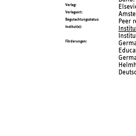
Verlag
Elsevi
Verlagsort
Amste
Begutachtungsstatus
Peer 
Institut(e)
Instit
Instit
Förderungen
Germa
Educa
Germa
Helmh
Deuts