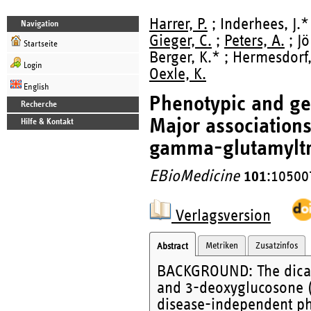
Harrer, P.
; Inderhees, J.*
Navigation
Gieger, C.
;
Peters, A.
; Jö
Startseite
Berger, K.* ; Hermesdorf
Login
Oexle, K.
English
Phenotypic and ge
Recherche
Major associations 
Hilfe & Kontakt
gamma-glutamyltra
EBioMedicine
101
:10500
Verlagsversion
Metriken
Zusatzinfos
Abstract
BACKGROUND: The dicar
and 3-deoxyglucosone (
disease-independent ph