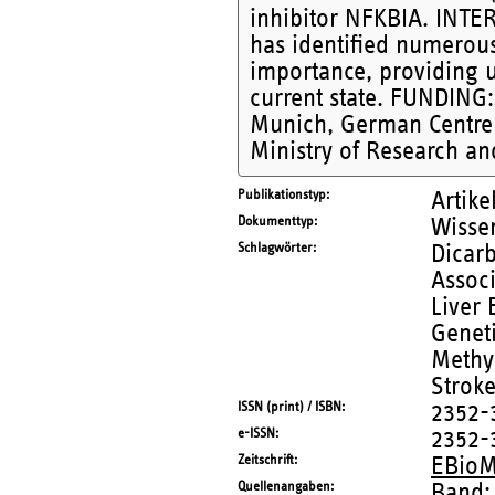
inhibitor NFKBIA. INTE
has identified numerous
importance, providing 
current state. FUNDING
Munich, German Centre 
Ministry of Research a
Publikationstyp
Artike
Dokumenttyp
Wissen
Schlagwörter
Dicar
Associ
Liver 
Geneti
Methyl
Stroke
ISSN (print) / ISBN
2352-
e-ISSN
2352-
Zeitschrift
EBioM
Quellenangaben
Band: