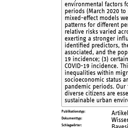
environmental factors 
periods (March 2020 to
mixed-effect models wer
patterns for different p
relative risks varied a
exerting a stronger infl
identified predictors, 
associated, and the pop
19 incidence; (3) certai
COVID-19 incidence. This
inequalities within mig
socioeconomic status an
pandemic periods. Our fi
diverse citizens are ess
sustainable urban envi
Publikationstyp
Artike
Dokumenttyp
Wissen
Schlagwörter
Bayesi