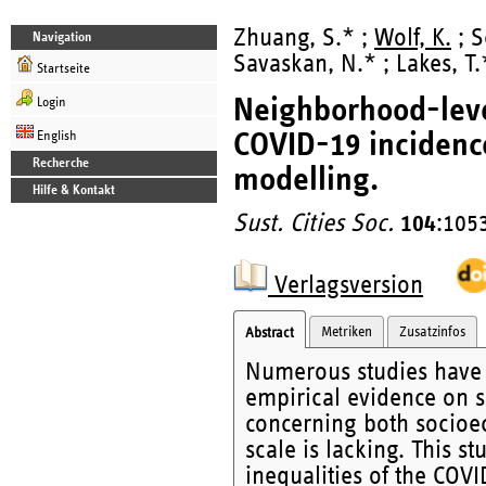
Zhuang, S.* ;
Wolf, K.
; S
Navigation
Savaskan, N.* ; Lakes, T.
Startseite
Neighborhood-level
Login
COVID-19 incidence
English
Recherche
modelling.
Hilfe & Kontakt
Sust. Cities Soc.
104
:105
Verlagsversion
Metriken
Zusatzinfos
Abstract
Numerous studies have e
empirical evidence on 
concerning both socioe
scale is lacking. This s
inequalities of the COV