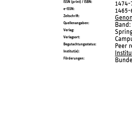
ISSN (print) / ISBN
1474-
e-ISSN
1465-
Zeitschrift
Genom
Quellenangaben
Band:
Verlag
Sprin
Verlagsort
Campu
Begutachtungsstatus
Peer 
Institut(e)
Instit
Förderungen
Bunde