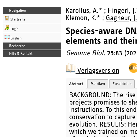
Karollus, A.* ; Hingerl, J
Navigation
Klemon, K.* ;
Gagneur, J.
Startseite
Species-aware DNA
Login
elements and their
English
Recherche
Genome Biol.
25
:83 (202
Hilfe & Kontakt
Verlagsversion
Metriken
Zusatzinfos
Abstract
BACKGROUND: The rise o
projects promises to s
instructions. To this e
conservation to capture
evolution. RESULTS: He
which we trained on mo