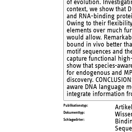
of evolution. Investigat
context, we show that D
and RNA-binding prote
Owing to their flexibil
elements over much fur
would allow. Remarkabl
bound in vivo better th
motif sequences and the
capture functional high
show that species-aware
for endogenous and MPR
discovery. CONCLUSIONS:
aware DNA language mode
integrate information 
Publikationstyp
Artike
Dokumenttyp
Wissen
Schlagwörter
Bindin
Sequen