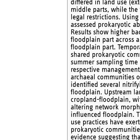
differed in land use (ex
middle parts, while the
legal restrictions. Usi
assessed prokaryotic a
Results show higher bac
floodplain part across 
floodplain part. Tempor
shared prokaryotic comm
summer sampling time po
respective management t
archaeal communities of
identified several nitri
floodplain. Upstream la
cropland-floodplain, w
altering network morpho
influenced floodplain. 
use practices have exer
prokaryotic communities
evidence suggesting th