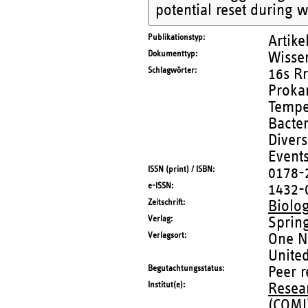
potential reset during w
Publikationstyp
Artike
Dokumenttyp
Wissen
Schlagwörter
16s R
Prokar
Tempe
Bacte
Divers
Events
ISSN (print) / ISBN
0178-
e-ISSN
1432-
Zeitschrift
Biolog
Verlag
Sprin
Verlagsort
One N
United
Begutachtungsstatus
Peer 
Institut(e)
Resea
(COMI