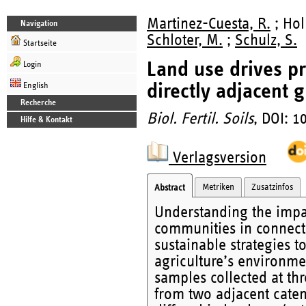
Martinez-Cuesta, R.
; Hol
Navigation
Schloter, M.
;
Schulz, S.
Startseite
Land use drives p
Login
directly adjacent 
English
Recherche
Biol. Fertil. Soils
, DOI: 
Hilfe & Kontakt
Verlagsversion
Metriken
Zusatzinfos
Abstract
Understanding the impac
communities in connecte
sustainable strategies 
agriculture’s environmen
samples collected at th
from two adjacent caten