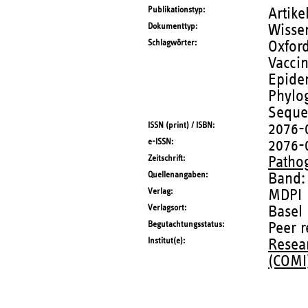
Publikationstyp
Artike
Dokumenttyp
Wissen
Schlagwörter
Oxfor
Vaccin
Epidem
Phylog
Seque
ISSN (print) / ISBN
2076-
e-ISSN
2076-
Zeitschrift
Patho
Quellenangaben
Band:
Verlag
MDPI
Verlagsort
Basel
Begutachtungsstatus
Peer 
Institut(e)
Resea
(COMI