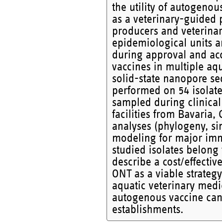
the utility of autogenou
as a veterinary-guided p
producers and veterinar
epidemiological units a
during approval and acc
vaccines in multiple aqu
solid-state nanopore s
performed on 54 isolat
sampled during clinical 
facilities from Bavaria
analyses (phylogeny, s
modeling for major immu
studied isolates belong
describe a cost/effecti
ONT as a viable strategy
aquatic veterinary medi
autogenous vaccine cand
establishments.