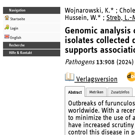
Wojnarowski, K.* ; Cholew
Navigation
Hussein, W.* ;
Streb, L.-
Startseite
Genomic analysis 
Login
isolates collected 
English
Recherche
supports associati
Hilfe & Kontakt
Pathogens
13
:908 (2024)
Verlagsversion
Metriken
Zusatzinfos
Abstract
Outbreaks of furunculos
worldwide. With a recen
to minimize the use of 
have increased scrutiny 
control this disease in 