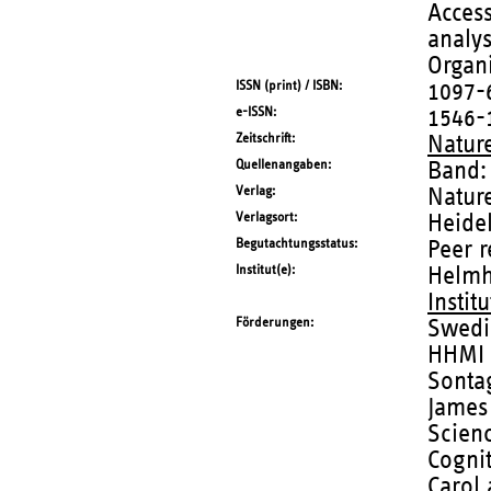
Access
analys
Organi
ISSN (print) / ISBN
1097-
e-ISSN
1546-
Zeitschrift
Natur
Quellenangaben
Band:
Verlag
Natur
Verlagsort
Heidel
Begutachtungsstatus
Peer 
Institut(e)
Helmh
Instit
Förderungen
Swedi
HHMI 
Sonta
James
Scien
Cogni
Carol