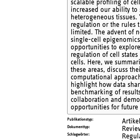
scalable profiling of ce
increased our ability to
heterogeneous tissues.
regulation or the rules t
limited. The advent of 
single-cell epigenomics
opportunities to explore
regulation of cell stat
cells. Here, we summari
these areas, discuss the
computational approache
highlight how data shar
benchmarking of results 
collaboration and democ
opportunities for futur
Publikationstyp
Artike
Dokumenttyp
Revie
Schlagwörter
Regul