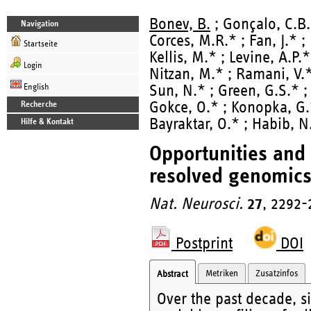
Bonev, B.
; Gonçalo, C.B.*
Navigation
Corces, M.R.* ; Fan, J.* ;
Startseite
Kellis, M.* ; Levine, A.P.*
Login
Nitzan, M.* ; Ramani, V.* 
English
Sun, N.* ; Green, G.S.* ; 
Gokce, O.* ; Konopka, G.
Recherche
Bayraktar, O.* ; Habib, N
Hilfe & Kontakt
Opportunities and 
resolved genomics
Nat. Neurosci.
27
, 2292-
Postprint
DOI
Metriken
Zusatzinfos
Abstract
Over the past decade, s