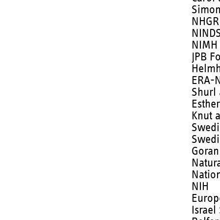
Simon
NHGR
NIND
NIMH
JPB Fo
Helmh
ERA-N
Shurl
Esthe
Knut 
Swedi
Swedi
Goran
Natur
Nation
NIH
Europ
Israel