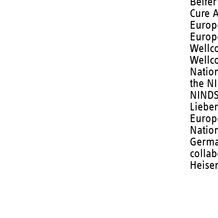
Belfe
Cure 
Europ
Europ
Wellc
Wellc
Nation
the N
NINDS
Lieber
Europ
Nation
Germa
collab
Heise