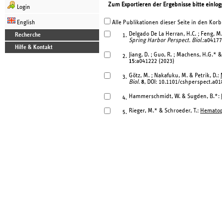
Zum Exportieren der Ergebnisse bitte einlog
Login
English
Alle Publikationen dieser Seite in den Korb
Delgado De La Herran, H.C. ; Feng, M
Recherche
1.
Spring Harbor Perspect. Biol.
:a04177
Hilfe & Kontakt
Jiang, D. ; Guo, R. ; Machens, H.G.* &
2.
15
:a041222 (2023)
Götz, M. ; Nakafuku, M. & Petrik, D.:
3.
Biol.
8
, DOI: 10.1101/cshperspect.a01
Hammerschmidt, W. & Sugden, B.*:
4.
Rieger, M.* & Schroeder, T.:
Hematop
5.