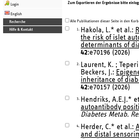
Zum Exportieren der Ergebnisse bitte einlog
Login
English
Alle Publikationen dieser Seite in den Korb
Recherche
Hakola, L.* et al.:
R
1.
Hilfe & Kontakt
the risk of islet 
determinants of di
42
:e70196 (2026)
Laurent, K. ; Teper
2.
Beckers, J.:
Epigene
inheritance of dia
42
:e70157 (2026)
Hendriks, A.E.J.* et
3.
autoantibody posit
Diabetes Metab. Res
Herder, C.* et al.:
A
4.
and distal sensori