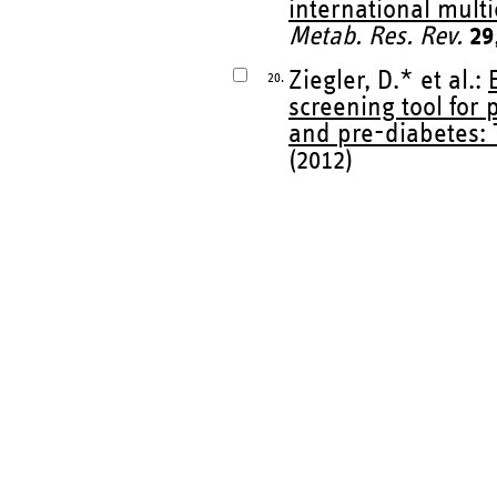
international multi
Metab. Res. Rev.
29
Ziegler, D.* et al.:
20.
screening tool for
and pre-diabetes: 
(2012)