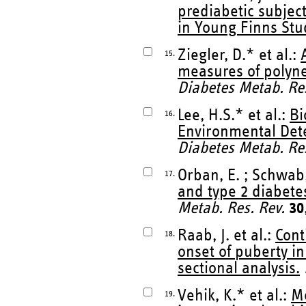
prediabetic subjec
in Young Finns Stu
Ziegler, D.* et al.:
15.
measures of polyne
Diabetes Metab. Res
Lee, H.S.* et al.:
Bi
16.
Environmental Dete
Diabetes Metab. Res
Orban, E. ; Schwab,
17.
and type 2 diabetes
Metab. Res. Rev.
30
Raab, J. et al.:
Cont
18.
onset of puberty in
sectional analysis.
Vehik, K.* et al.:
Me
19.