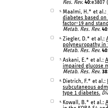
Res. Rev.
40
:e3807 
Maalmi, H.* et al.:
5.
diabetes based on 
factor-19 and stan
Metab. Res. Rev.
40
Ziegler, D.* et al.:
6.
polyneuropathy in 
Metab. Res. Rev.
40
Askani, E.* et al.:
A
7.
impaired glucose m
Metab. Res. Rev.
38
Dietrich, F.* et al.:
8.
subcutaneous admin
type 1 diabetes.
Di
Kowall, B.* et al.:
A
9.