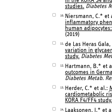
in the KORA S4 and
studies.
Diabetes M
Niersmann, C.* et 
10.
inflammatory pheno
human adipocytes: 
(2019)
de Las Heras Gala, T
11.
variation in glyca
study.
Diabetes Met
Hartmann, B.* et a
12.
outcomes in German
Diabetes Metab. Res
Herder, C.* et al.:
M
13.
cardiometabolic ri
KORA F4/FF4 study
Laaksonen, J.* et a
14.