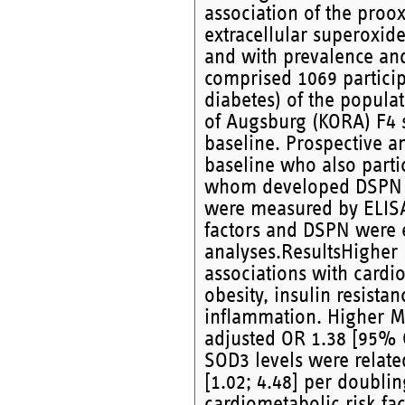
association of the proo
extracellular superoxid
and with prevalence an
comprised 1069 partici
diabetes) of the popula
of Augsburg (KORA) F4 
baseline. Prospective a
baseline who also parti
whom developed DSPN d
were measured by ELISA,
factors and DSPN were e
analyses.ResultsHigher
associations with cardio
obesity, insulin resista
inflammation. Higher MP
adjusted OR 1.38 [95% C
SOD3 levels were relate
[1.02; 4.48] per doubli
cardiometabolic risk fa