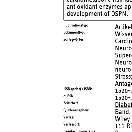
antioxidant enzymes app
development of DSPN.
Publikationstyp
Artike
Dokumenttyp
Wissen
Schlagwörter
Cardio
Neurop
Super
Neurop
neurop
Stress
Antago
ISSN (print) / ISBN
1520-
e-ISSN
1520-
Zeitschrift
Diabe
Quellenangaben
Band:
Verlag
Wiley
Verlagsort
111 R
Begutachtungsstatus