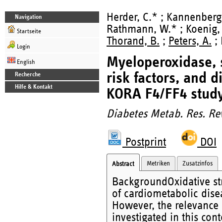
Herder, C.* ; Kannenberg
Navigation
Rathmann, W.* ; Koenig, 
Startseite
Thorand, B.
;
Peters, A.
; 
Login
Myeloperoxidase, 
English
risk factors, and 
Recherche
Hilfe & Kontakt
KORA F4/FF4 study
Diabetes Metab. Res. Re
Postprint
DOI
Metriken
Zusatzinfos
Abstract
BackgroundOxidative s
of cardiometabolic dise
However, the relevance 
investigated in this con