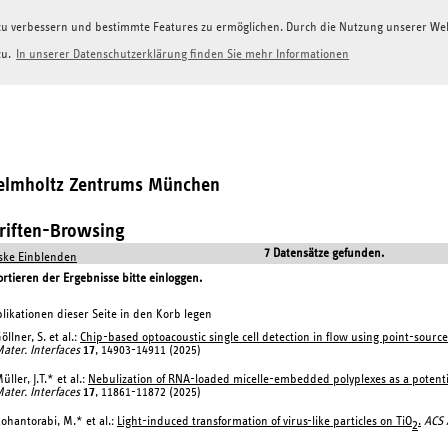
g zu verbessern und bestimmte Features zu ermöglichen. Durch die Nutzung unserer W
zu.
In unserer Datenschutzerklärung finden Sie mehr Informationen
Helmholtz Zentrums München
hriften-Browsing
7 Datensätze gefunden.
ke Einblenden
tieren der Ergebnisse bitte einloggen.
likationen dieser Seite in den Korb legen
öllner, S. et al.:
Chip-based optoacoustic single cell detection in flow using point-sourc
ater. Interfaces
17
, 14903-14911 (2025)
üller, J.T.* et al.:
Nebulization of RNA-loaded micelle-embedded polyplexes as a potentia
ater. Interfaces
17
, 11861-11872 (2025)
ohantorabi, M.* et al.:
Light-induced transformation of virus-like particles on TiO
.
ACS 
2