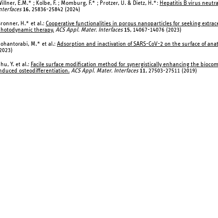
illner, E.M.* ; Kolbe, F. ; Momburg, F.* ; Protzer, U. & Dietz, H.*:
Hepatitis B virus neutr
nterfaces
16
, 25836-25842 (2024)
ronner, H.* et al.:
Cooperative functionalities in porous nanoparticles for seeking extra
hotodynamic therapy.
ACS Appl. Mater. Interfaces
15
, 14067-14076 (2023)
ohantorabi, M.* et al.:
Adsorption and inactivation of SARS-CoV-2 on the surface of anat
2023)
hu, Y. et al.:
Facile surface modification method for synergistically enhancing the biocomp
nduced osteodifferentiation.
ACS Appl. Mater. Interfaces
11
, 27503-27511 (2019)