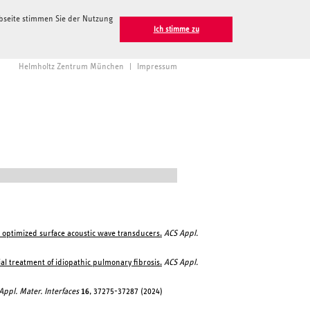
ebseite stimmen Sie der Nutzung
Ich stimme zu
Helmholtz Zentrum München
|
Impressum
e optimized surface acoustic wave transducers.
ACS Appl.
l treatment of idiopathic pulmonary fibrosis.
ACS Appl.
Appl. Mater. Interfaces
16
, 37275-37287 (2024)