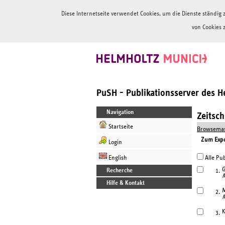
Diese Internetseite verwendet Cookies, um die Dienste ständi
von Cookies 
PuSH - Publikationsserver des 
Navigation
Zeitsc
Startseite
Browsemas
Zum Expor
Login
English
Alle Pub
G
Recherche
1.
M
Hilfe & Kontakt
M
2.
M
K
3.