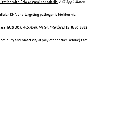
alization with DNA origami nanoshells.
ACS Appl. Mater.
cellular DNA and targeting pathogenic biofilms via
ase TiO2(101).
ACS Appl. Mater. Interfaces
15
, 8770-8782
atibility and bioactivity of poly(ether ether ketone) that