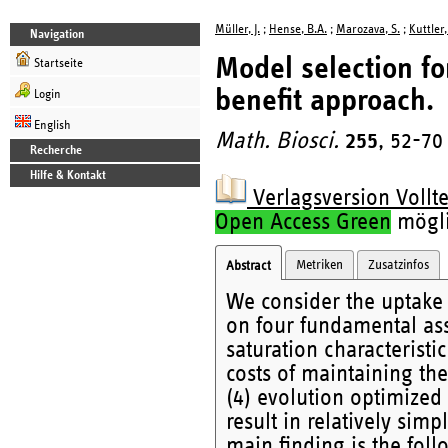
Müller, J.
;
Hense, B.A.
;
Marozava, S.
;
Kuttler,
Navigation
Model selection fo
Startseite
benefit approach.
Login
English
Math. Biosci.
255
, 52-70
Recherche
Hilfe & Kontakt
Verlagsversion Vollte
Open Access Green
möglic
Metriken
Zusatzinfos
Abstract
We consider the uptake
on four fundamental ass
saturation characteristi
costs of maintaining the
(4) evolution optimized
result in relatively sim
main finding is the fol