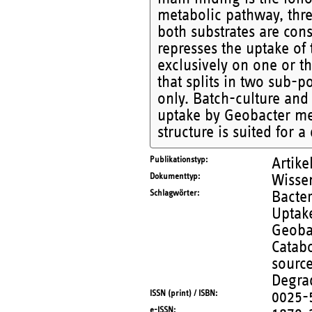
metabolic pathway, three
both substrates are cons
represses the uptake of t
exclusively on one or th
that splits in two sub-
only. Batch-culture and 
uptake by Geobacter me
structure is suited for 
Publikationstyp
Artike
Dokumenttyp
Wissen
Schlagwörter
Bacter
Uptake
Geobac
Catabo
sourc
Degrad
ISSN (print) / ISBN
0025-
e-ISSN