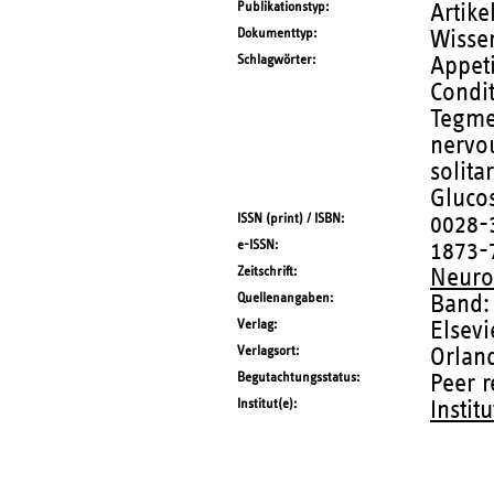
Publikationstyp
Artike
Dokumenttyp
Wissen
Schlagwörter
Appeti
Condit
Tegmen
nervou
solita
Glucos
ISSN (print) / ISBN
0028-
e-ISSN
1873-
Zeitschrift
Neuro
Quellenangaben
Band:
Verlag
Elsevi
Verlagsort
Orland
Begutachtungsstatus
Peer 
Institut(e)
Instit