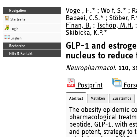
Vogel, H.* ; Wolf, S.* ; 
Navigation
Babaei, C.S.* ; Stöber, F.
Startseite
Finan, B.
;
Tschöp, M.H.
;
Login
Skibicka, K.P.*
English
GLP-1 and estroge
Recherche
nucleus to reduce
Hilfe & Kontakt
Neuropharmacol.
110
, 
Postprint
Fors
Metriken
Zusatzinfos
Abstract
The obesity epidemic co
pharmacological treatme
peptide, GLP-1, with es
and potent, strategy to 