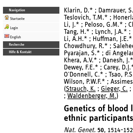
Klarin, D.* ; Damrauer, S.
Navigation
Teslovich, T.M.* ; Honerla
Startseite
Li, J.* ; Peloso, G.M.* ; 
Login
Tang, H.* ; Lynch, J.A.* ;
English
Li, A.H.* ; Huffman, J.E.* 
Chowdhury, R.* ; Saleheen
Recherche
Pyarajan, S.* ; di Angela
Hilfe & Kontakt
Khera, A.V.* ; Danesh, J.*
Dewey, F.E.* ; Carey, D.J.
O'Donnell, C.* ; Tsao, P.S
Wilson, P.W.F.* ; Assimes
(
Strauch, K.
;
Gieger, C.
;
;
Waldenberger, M.
)
Genetics of blood 
ethnic participant
Nat. Genet.
50
, 1514-152