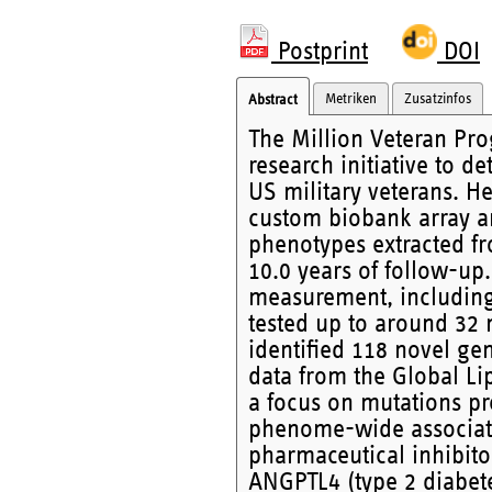
Postprint
DOI
Metriken
Zusatzinfos
Abstract
The Million Veteran Pro
research initiative to d
US military veterans. H
custom biobank array an
phenotypes extracted fr
10.0 years of follow-up
measurement, including
tested up to around 32 m
identified 118 novel ge
data from the Global Li
a focus on mutations pre
phenome-wide associati
pharmaceutical inhibito
ANGPTL4 (type 2 diabete