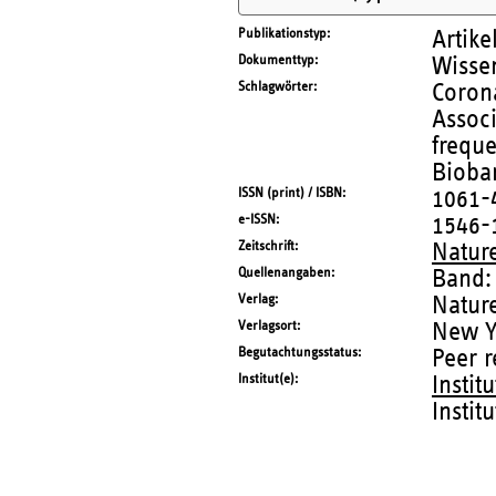
Publikationstyp
Artike
Dokumenttyp
Wissen
Schlagwörter
Coron
Associ
freque
Bioba
ISSN (print) / ISBN
1061-
e-ISSN
1546-
Zeitschrift
Natur
Quellenangaben
Band:
Verlag
Natur
Verlagsort
New Y
Begutachtungsstatus
Peer 
Institut(e)
Instit
Instit