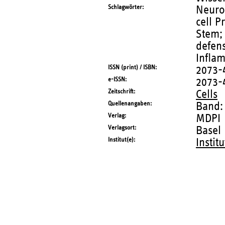
Schlagwörter
Neurog
cell P
Stem; 
defen
Infla
ISSN (print) / ISBN
2073-
e-ISSN
2073-
Zeitschrift
Cells
Quellenangaben
Band:
Verlag
MDPI
Verlagsort
Basel
Institut(e)
Instit