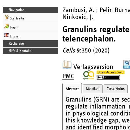
Zambusi, A.
; Pelin Burh
Navigation
Ninkovic, J.
Startseite
Granulins regulate
Login
telencephalon.
English
Recherche
Cells
9
:350 (2020)
Hilfe & Kontakt
Verlagsversion
Open Access Gold
PMC
Metriken
Zusatzinfos
Abstract
Granulins (GRN) are sec
regulate inflammation i
in physiological condit
this knowledge gap, we 
and identified morpholo