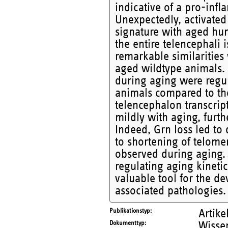
indicative of a pro-inf
Unexpectedly, activated 
signature with aged hum
the entire telencephali
remarkable similarities 
aged wildtype animals. 
during aging were regul
animals compared to thei
telencephalon transcri
mildly with aging, furt
Indeed, Grn loss led t
to shortening of telome
observed during aging. 
regulating aging kinetic
valuable tool for the d
associated pathologies.
Publikationstyp
Artike
Dokumenttyp
Wissen