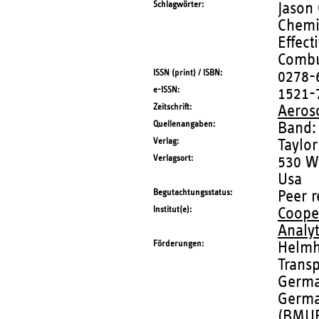
Schlagwörter
Jason 
Chemic
Effect
Combu
ISSN (print) / ISBN
0278-
e-ISSN
1521-
Zeitschrift
Aeros
Quellenangaben
Band:
Verlag
Taylor
Verlagsort
530 Wa
Usa
Begutachtungsstatus
Peer 
Institut(e)
Coope
Analy
Förderungen
Helmh
Trans
Germa
Germa
(BMU