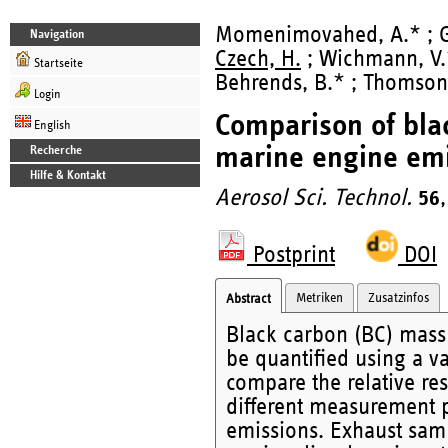
Momenimovahed, A.* ; Ga
Navigation
Czech, H.
; Wichmann, V.*
Startseite
Behrends, B.* ; Thomson
Login
Comparison of bla
English
marine engine emi
Recherche
Hilfe & Kontakt
Aerosol Sci. Technol.
56
Postprint
DOI
Metriken
Zusatzinfos
Abstract
Black carbon (BC) mass
be quantified using a v
compare the relative re
different measurement p
emissions. Exhaust sam