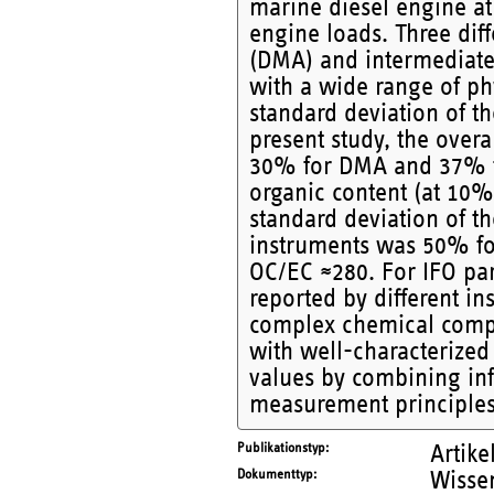
marine diesel engine at
engine loads. Three diff
(DMA) and intermediate 
with a wide range of ph
standard deviation of th
present study, the over
30% for DMA and 37% fo
organic content (at 10
standard deviation of t
instruments was 50% fo
OC/EC ≈280. For IFO par
reported by different in
complex chemical compos
with well-characterized 
values by combining in
measurement principles
Publikationstyp
Artike
Dokumenttyp
Wissen