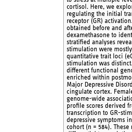
cortisol. Here, we expl
regulating the initial tr
receptor (GR) activatio
obtained before and aft
dexamethasone to identi
stratified analyses reve
stimulation were mostl
quantitative trait loci (
stimulation was distinct
different functional gen
enriched within postmor
Major Depressive Disord
cingulate cortex. Fema
genome-wide association 
profile scores derived f
transcription to GR-stim
depressive symptoms in
cohort (n = 584). These 