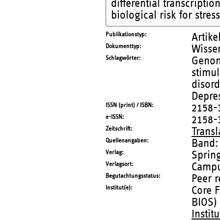
differential transcripti
biological risk for stres
Publikationstyp
Artike
Dokumenttyp
Wissen
Schlagwörter
Genom
stimul
disord
Depres
ISSN (print) / ISBN
2158-
e-ISSN
2158-
Zeitschrift
Transl
Quellenangaben
Band:
Verlag
Sprin
Verlagsort
Campu
Begutachtungsstatus
Peer 
Institut(e)
Core F
BIOS)
Instit