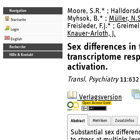
Moore, S.R.* ; Halldorsdot
Navigation
Myhsok, B.* ;
Müller, N.
Startseite
Freisleder, F.J.* ; Greime
Login
Knauer-Arloth, J.
English
Sex differences in
Recherche
transcriptome resp
Hilfe & Kontakt
activation.
Transl. Psychiatry
11
:632
Verlagsversion
Open Access Gold
Metriken
Zusatzinfos
Abstract
Substantial sex differe
to stress at multiple le