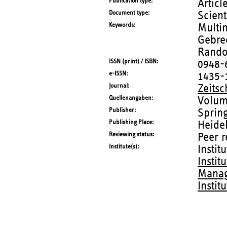
Publication type
Articl
Document type
Scient
Keywords
Multim
Gebrec
Rando
ISSN (print) / ISBN
0948-
e-ISSN
1435-
Journal
Zeitsc
Quellenangaben
Volum
Publisher
Sprin
Publishing Place
Heide
Reviewing status
Peer 
Institute(s)
Instit
Instit
Manag
Instit