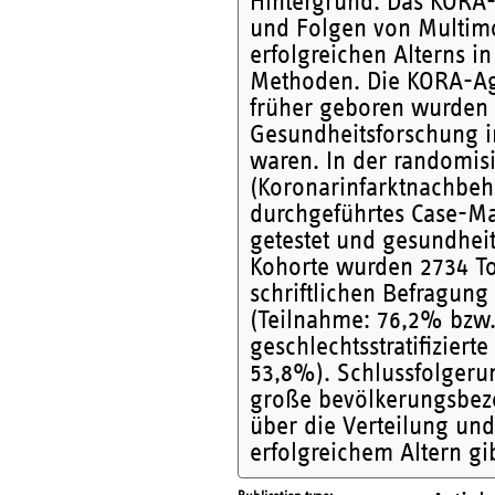
Hintergrund. Das KORA-
und Folgen von Multimor
erfolgreichen Alterns i
Methoden. Die KORA-Age
früher geboren wurden
Gesundheitsforschung i
waren. In der randomis
(Koronarinfarktnachbeh
durchgeführtes Case-M
getestet und gesundhei
Kohorte wurden 2734 To
schriftlichen Befragung
(Teilnahme: 76,2% bzw. 
geschlechtsstratifizier
53,8%). Schlussfolgeru
große bevölkerungsbezo
über die Verteilung un
erfolgreichem Altern gib