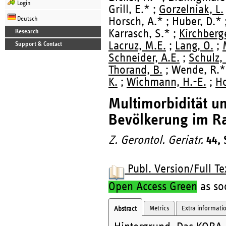
Login
Grill, E.* ;
Gorzelniak, L.
Deutsch
Horsch, A.* ; Huber, D.* ;
Karrasch, S.* ;
Kirchberge
Research
Lacruz, M.E.
;
Lang, O.
;
Support & Contact
Schneider, A.E.
;
Schulz, 
Thorand, B.
; Wende, R.*
K.
;
Wichmann, H.-E.
;
Ho
Multimorbidität un
Bevölkerung im R
Z. Gerontol. Geriatr.
44, 
Publ. Version/Full Te
Open Access Green
as soo
Metrics
Extra informati
Abstract