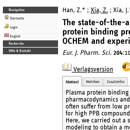
Han, Z.* ;
Xia, Z.
; Xia, J
Navigation
Startseite
The state-of-the-
Login
protein binding p
English
OCHEM and experim
Recherche
Hilfe & Kontakt
Eur. J. Pharm. Sci.
204
:1
Verlagsversion
Metriken
Zusatzinfos
Abstract
Plasma protein binding 
pharmacodynamics and d
often suffer from low pr
for high PPB compounds,
Here, we carried out a s
modeling to obtain a mo