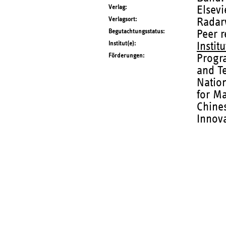
Verlag
Elsevi
Verlagsort
Radar
Begutachtungsstatus
Peer 
Institut(e)
Instit
Förderungen
Progra
and Te
Natio
for M
Chine
Innov