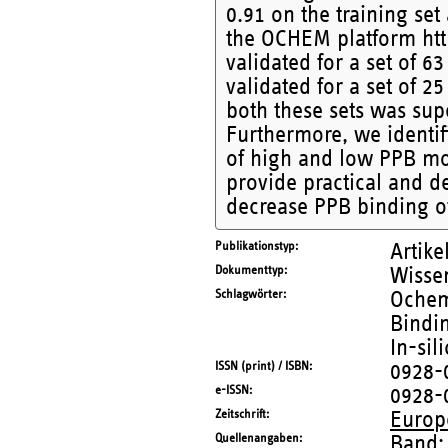
0.91 on the training set
the OCHEM platform http
validated for a set of 6
validated for a set of 
both these sets was supe
Furthermore, we identif
of high and low PPB mole
provide practical and d
decrease PPB binding o
Publikationstyp
Artike
Dokumenttyp
Wissen
Schlagwörter
Ochem
Bindin
In-sil
ISSN (print) / ISBN
0928-
e-ISSN
0928-
Zeitschrift
Europ
Quellenangaben
Band: